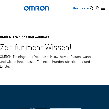
Search
Store loc
Healthcare
Back to home
Skip
Mai
to
main
Back
Back
Go back to the previous menu
Go back to the previous menu
content
Products
Education
OMRON Trainings und Webinare
Zeit für mehr Wissen!
Products & Solutions
Medical and Product Trainings
View underlying menu items
View underlying menu items
OMRON Trainings und Webinare: Know-how aufbauen, wann
und wie es Ihnen passt. Für mehr Kundenzufriedenheit und
Erfolg.