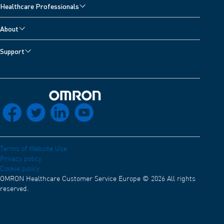
Healthcare Professionals
Respiratory Products
OMRON Academy
About
Training Center
Careers
Support
Webinars & Congresses
About OMRON Healthcare
Customer Support
Insights
Distribution network
Contact us
Declaration of conformity
Back to home
socials_facebook
socials_twitter
socials_linkedin
socials_youtube
Electro Magnetic Compatibility
Terms of Website Use
Privacy policy
Cookie policy
OMRON Healthcare Customer Service Europe © 2026 All rights
reserved.