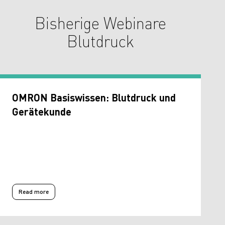
Bisherige Webinare
Blutdruck
OMRON Basiswissen: Blutdruck und
Gerätekunde
Read more
ythmien und Schlaganfalls-Prävention
Read more about OMRON Basiswissen: Blutdruck und Gerätekunde